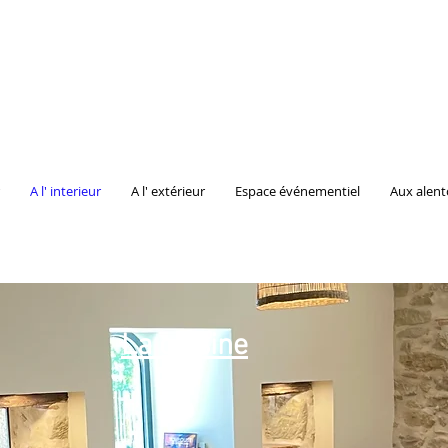
A l' interieur
A l' extérieur
Espace événementiel
Aux alent
La cuisine