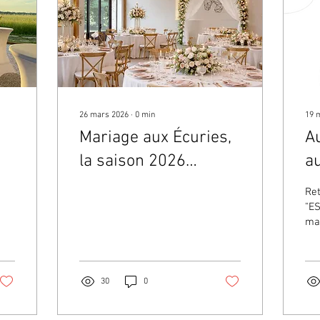
26 mars 2026
∙
0
min
19 
Mariage aux Écuries,
A
la saison 2026
au
approche..
m
Ret
"ES
ma
30
0