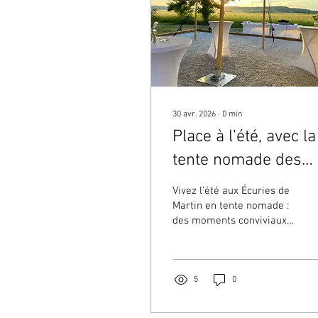
30 avr. 2026
∙
0
min
Place à l'été, avec la
tente nomade des
Écuries...
Vivez l'été aux Écuries de
Martin en tente nomade :
des moments conviviaux
en pleine nature.
Contactez-nous pour
connaître les
disponibilités et préparer
5
0
votre séjour.