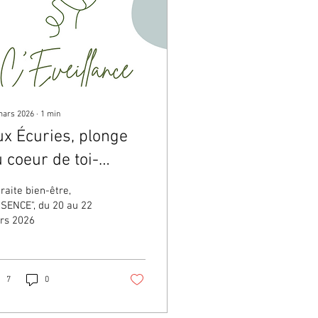
mars 2026
∙
1
min
ux Écuries, plonge
 coeur de toi-
ême...
raite bien-être,
SENCE", du 20 au 22
rs 2026
7
0