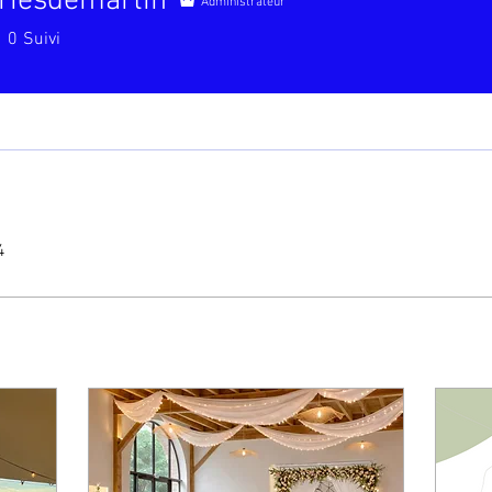
riesdemartin
Administrateur
0
Suivi
4