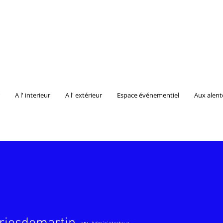
A l' interieur
A l' extérieur
Espace événementiel
Aux alent