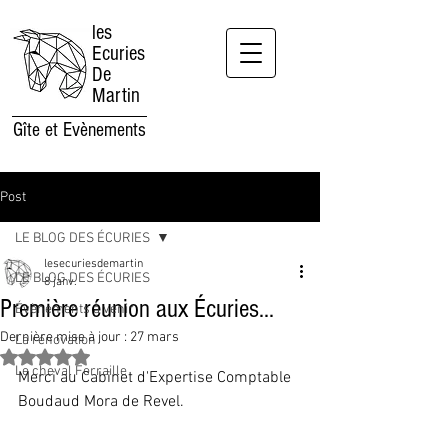
les
Ecuries
De
Martin
Gîte et Evènements
Post
LE BLOG DES ÉCURIES
lesecuriesdemartin
LE BLOG DES ÉCURIES
8 janv.
Première réunion aux Écuries...
Évènements à venir
Dernière mise à jour :
27 mars
La rénovation
Noté NaN étoiles sur 5.
Le cheval Ferraille
Merci au Cabinet d'Expertise Comptable 
Boudaud Mora de Revel.